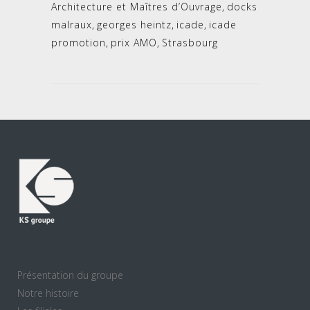
Architecture et Maîtres d’Ouvrage
,
docks
malraux
,
georges heintz
,
icade
,
icade
promotion
,
prix AMO
,
Strasbourg
Présentation du groupe
Notre histoire