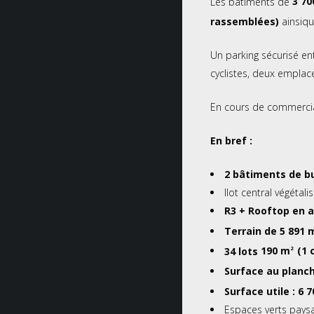
Les bâtiments de
3 70
rassemblées)
ainsiq
Un parking sécurisé e
cyclistes, deux emplac
En cours de commercia
En bref :
2 bâtiments de b
Ilot central végétal
R3 + Rooftop en a
Terrain de 5 891 
34 lots
190 m
(1 
2
Surface au planch
Surface utile
: 6 
Espaces verts pays