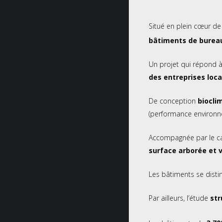
Situé en plein cœur de 
bâtiments de bureau
Un projet qui répond 
des entreprises loca
De conception
biocli
(performance environn
Accompagnée par le c
surface arborée et 
Les bâtiments se disti
Par ailleurs, l’étude
str