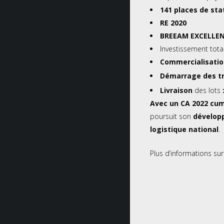
141 places de sta
RE 2020
BREEAM EXCELLE
Investissement total
Commercialisati
Démarrage des tr
Livraison
des lots
Avec un CA 2022 cum
poursuit son
dévelo
logistique national
.
Plus d’informations su