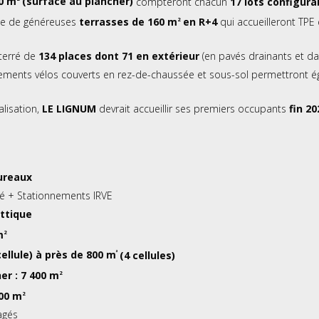
0 m
(surface au plancher)
compteront chacun
17 lots configura
ue de généreuses
terrasses de 160
m
en R+4
qui accueilleront TPE 
2
nterré de
134 places dont 71 en extérieur
(en pavés drainants et dal
ements vélos couverts en rez-de-chaussée et sous-sol permettront ég
lisation,
LE
LIGNUM
devrait accueillir ses premiers occupants
fin 20
ureaux
isé + Stationnements IRVE
ttique
m
2
cellule) à près de 800 m
(4 cellules)
²
er : 7 400 m
2
700 m
2
agés