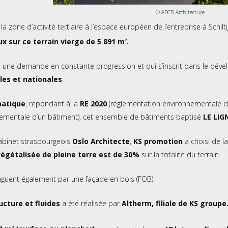
© ABCD Architecture
la zone d’activité tertiaire à l’espace européen de l’entreprise à Schil
x sur ce terrain vierge de 5 891 m
.
2
à une demande en constante progression et qui s’inscrit dans le dé
les et nationales
.
matique
, répondant à la
RE 2020
(réglementation environnementale de
ementale d’un bâtiment), cet ensemble de bâtiments baptisé
LE LI
abinet strasbourgeois
Oslo Architecte
,
KS promotion
a choisi de l
végétalisée de pleine terre est de 30%
sur la totalité du terrain.
nguent également par une façade en bois (FOB).
ucture et fluides
a été réalisée par
Altherm, filiale de KS groupe
2