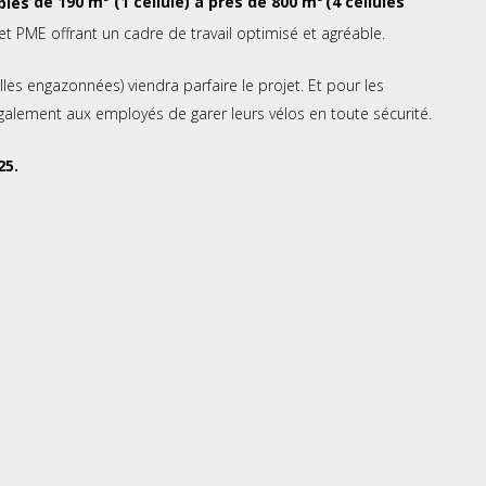
ble
s
de 190 m
(1 cellule) à près de 800 m
(4 cellules
et PME offrant un cadre de travail optimisé et agréable.
les engazonnées) viendra parfaire le projet. Et pour les
alement aux employés de garer leurs vélos en toute sécurité.
25.