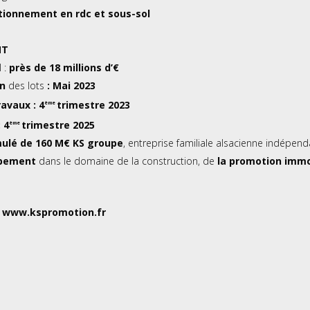
tionnement en rdc et sous-sol
NT
 :
près de 18 millions d’€
on
des lots
: Mai 2023
avaux : 4
trimestre 2023
ème
: 4
trimestre 2025
ème
ulé de 160 M€ KS groupe
, entreprise familiale alsacienne indépe
ppement
dans le domaine de la construction, de
la promotion immob
r
www.kspromotion.fr