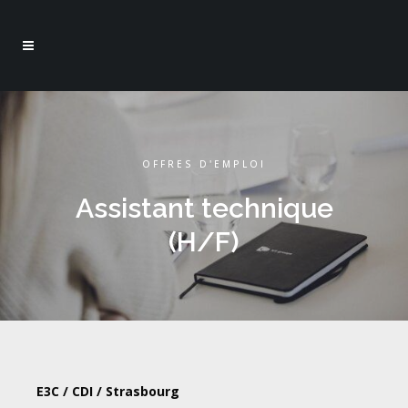
OFFRES D'EMPLOI
Assistant technique
(H/F)
E3C / CDI / Strasbourg