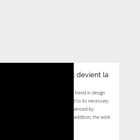
La Maison du Bâtiment devient la
ée
inimalism is also used to describe a trend in design
cture where in the subject is reduced to its necessary
Minimalist design has been highly influenced by
aditional design and architecture. In addition, the work
rtists is...