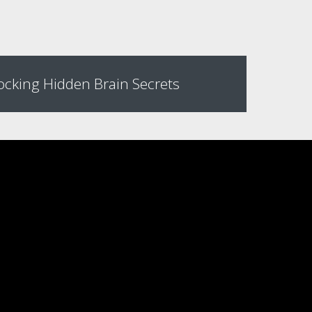
ocking Hidden Brain Secrets
03 Oct
Canop
The term m
and archite
elements. 
Japanese tr
of De Stijl a