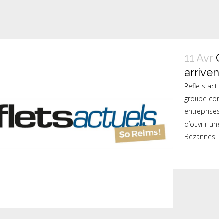
11 Avr
arrive
Reflets act
groupe con
entreprise
d’ouvrir u
Bezannes. L