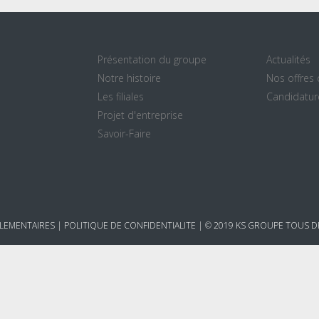
Présentation du groupe
Actualités
Notre histoire
Nos offres
Les filiales
Candidatur
Projet d'entreprise
Savoir-Faire
LEMENTAIRES
|
POLITIQUE DE CONFIDENTIALITE
| © 2019 KS GROUPE TOUS DR