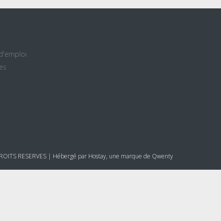
 d'emploi
es
OITS RESERVES | Hébergé par
Hostay
, une marque de
Qwenty