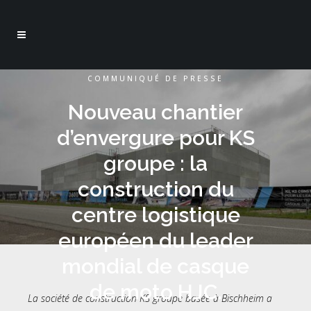
COMMUNIQUÉ DE PRESSE
Nouveau chantier
d’envergure pour KS
groupe : la
construction du
centre logistique
européen du leader
mondial de casque
de moto HJC.
La société de construction KS groupe basée à Bischheim a