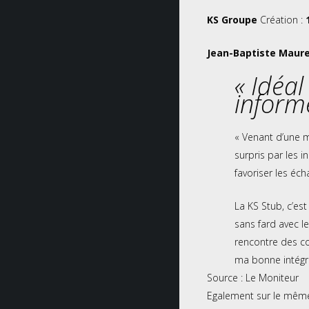
KS Groupe
Création :
Jean-Baptiste Maure
« Idéa
informe
« Venant d’une ma
surpris par les i
favoriser les éch
La KS Stub, c’est
sans fard avec le
rencontre des co
ma bonne intégra
Source :
Le Moniteur
Egalement sur le même