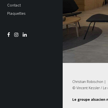
Contact
Plaquettes
Christian Robischon |
© Vincent Kessler / Le
Le groupe alsacien m