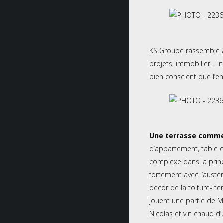
KS Groupe rassemble auj
projets, immobilier… In
bien conscient que l’e
Une terrasse comme
d’appartement, table d
complexe dans la princ
fortement avec l’austér
décor de la toiture- te
jouent une partie de M
Nicolas et vin chaud d