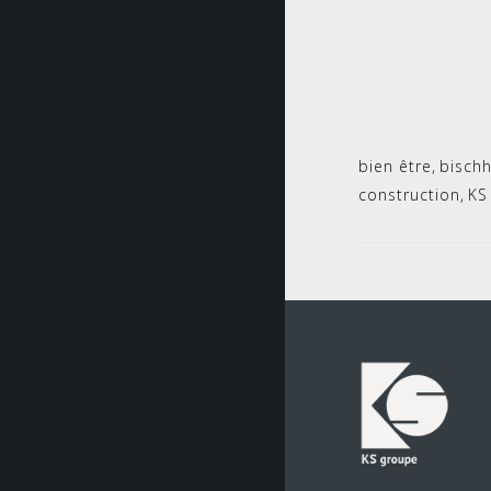
bien être
,
bisch
construction
,
KS