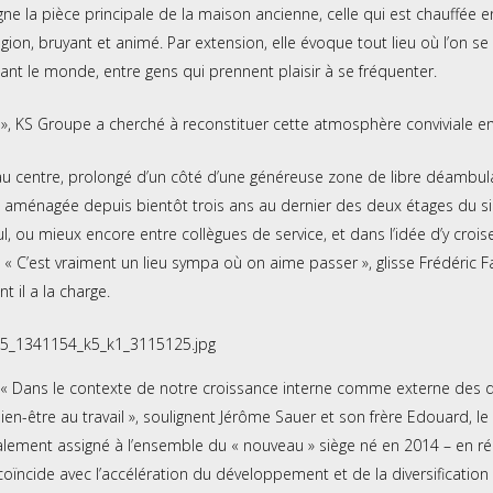
gne la pièce principale de la maison ancienne, celle qui est chauffée en
égion, bruyant et animé. Par extension, elle évoque tout lieu où l’on se
ant le monde, entre gens qui prennent plaisir à se fréquenter.
 », KS Groupe a cherché à reconstituer cette atmosphère conviviale en 
au centre, prolongé d’un côté d’une généreuse zone de libre déambula
e aménagée depuis bientôt trois ans au dernier des deux étages du si
, ou mieux encore entre collègues de service, et dans l’idée d’y croise
. « C’est vraiment un lieu sympa où on aime passer », glisse Frédéric 
t il a la charge.
« Dans le contexte de notre croissance interne comme externe des de
en-être au travail », soulignent Jérôme Sauer et son frère Edouard, le 
ralement assigné à l’ensemble du « nouveau » siège né en 2014 – en ré
coïncide avec l’accélération du développement et de la diversification