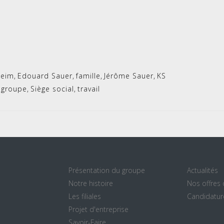
heim
,
Edouard Sauer
,
famille
,
Jérôme Sauer
,
KS
 groupe
,
Siège social
,
travail
Présentation du groupe
Actualités
Notre histoire
Nos offres
Les filiales
Candidatur
Projet d'entreprise
Savoir-Faire