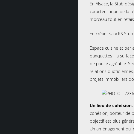
En Alsace, la Stub dési
caractéristique de la r
morceau tout en refais
En créant sa « KS Stub
Espace cuisine et bar 
banquettes : la surfac
de pause agréable. Seul
relations quotidiennes
projets immobiliers don
Un lieu de cohésion.
cohésion, porteur de bi
objectif est plus géné
Un
aménagement
qui 