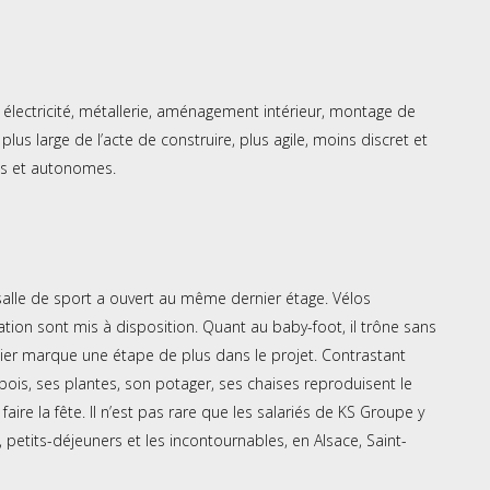
e, électricité, métallerie, aménagement intérieur, montage de
lus large de l’acte de construire, plus agile, moins discret et
uis et autonomes.
 salle de sport a ouvert au même dernier étage. Vélos
ion sont mis à disposition. Quant au baby-foot, il trône sans
nier marque une étape de plus dans le projet. Contrastant
n bois, ses plantes, son potager, ses chaises reproduisent le
re la fête. Il n’est pas rare que les salariés de KS Groupe y
petits-déjeuners et les incontournables, en Alsace, Saint-