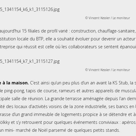
© Vincent Kessler / Le moniteur
ourd’hui 15 filiales de profil varié : construction, chauffage-sanitair
stitution locale du BTP, elle a souhaité évoluer pour devenir un acteur p
ntreprise qui réussit est celle où les collaborateurs se sentent épano
© Vincent Kessler / Le moniteur
 à la maison.
C’est ainsi qu’un peu plus d’un an avant la KS Stub, la
e ping-pong, tapis de course, rameurs et autres appareils de musculat
ipale salle de réunion. La grande terrasse aménagée depuis l’an der
ité des locaux d’activités voisins de la zone industrielle, ses bancs e
rrasse d’un grand immeuble de logements propice à se détendre et à fai
ölkky et s’y retrouvent pour quelques événements conviviaux : apéros, 
’un mini- marché de Noël parsemé de quelques petits stands.